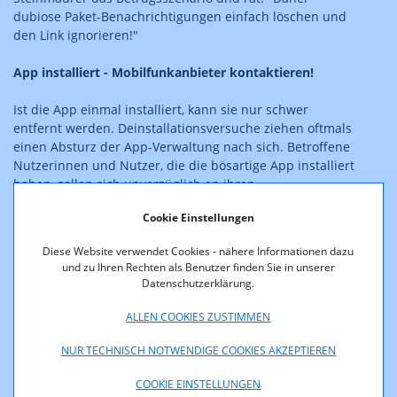
dubiose Paket-Benachrichtigungen einfach löschen und
den Link ignorieren!"
App installiert - Mobilfunkanbieter kontaktieren!
Ist die App einmal installiert, kann sie nur schwer
entfernt werden. Deinstallationsversuche ziehen oftmals
einen Absturz der App-Verwaltung nach sich. Betroffene
Nutzerinnen und Nutzer, die die bösartige App installiert
haben, sollen sich unverzüglich an ihren
Mobilfunkbetreiber wenden und das Smartphone
Cookie Einstellungen
abschalten, bis weitere Maßnahmen geklärt sind. Die
drei großen Mobilfunkbetreibern haben auf ihren
Diese Website verwendet Cookies - nähere Informationen dazu
Websites umfassende Informationen zur Verfügung
und zu Ihren Rechten als Benutzer finden Sie in unserer
gestellt. Auf der Website der RTR sind diese
Datenschutzerklärung.
Informationen unter
https://www.rtr.at/verdaechtige_rufnummernbereiche
ALLEN COOKIES ZUSTIMMEN
zusammengefasst.
NUR TECHNISCH NOTWENDIGE COOKIES AKZEPTIEREN
Wer die Betrüger sind, lässt sich in der Regel nicht
COOKIE EINSTELLUNGEN
feststellen, da die Senderkennung gefälscht ist. Daher