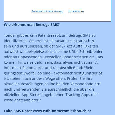
funktioniert auch eine Nachverfolgung nicht. Teilweise
werden die infizierten Handys selbst zum SMS-Booster,
Datenschutzerklärung
Impressum
was ein Rückverfolgen sinnlos macht.
Wie erkennt man Betrugs-SMS?
"Leider gibt es kein Patentrezept, um Betrugs-SMS zu
identifizieren. Generell ist es ratsam, misstrauisch zu
sein und aufzupassen, ob der SMS-Text Auffälligkeiten
aufweist wie beispielsweise seltsame URLs, Schreibfehler
oder an unpassenden Textstellen Sonderzeichen etc. Das
können Hinweise dafür sein, dass etwas nicht stimmt",
informiert Steinmaurer und rät abschließend: "Beim
geringsten Zweifel, ob eine Paketbenachrichtigung seriös
ist, stehen auch andere Wege offen: Prüfen Sie ihre
aktuellen Bestellungen online bei den Versandhändlern
nach und verwenden Sie ausschließlich die über die
offiziellen App-Stores angebotenen Tracking-Apps der
Postdiensteanbieter."
Fake-SMS unter www.rufnummernmissbrauch.at