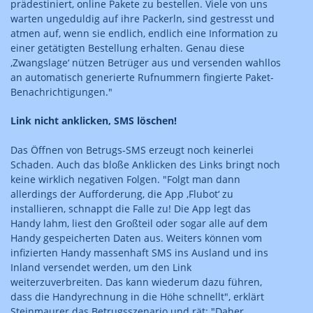
prädestiniert, online Pakete zu bestellen. Viele von uns
warten ungeduldig auf ihre Packerln, sind gestresst und
atmen auf, wenn sie endlich, endlich eine Information zu
einer getätigten Bestellung erhalten. Genau diese
‚Zwangslage‘ nützen Betrüger aus und versenden wahllos
an automatisch generierte Rufnummern fingierte Paket-
Benachrichtigungen."
Link nicht anklicken, SMS löschen!
Das Öffnen von Betrugs-SMS erzeugt noch keinerlei
Schaden. Auch das bloße Anklicken des Links bringt noch
keine wirklich negativen Folgen. "Folgt man dann
allerdings der Aufforderung, die App ‚Flubot‘ zu
installieren, schnappt die Falle zu! Die App legt das
Handy lahm, liest den Großteil oder sogar alle auf dem
Handy gespeicherten Daten aus. Weiters können vom
infizierten Handy massenhaft SMS ins Ausland und ins
Inland versendet werden, um den Link
weiterzuverbreiten. Das kann wiederum dazu führen,
dass die Handyrechnung in die Höhe schnellt", erklärt
Steinmaurer das Betrugsszenario und rät: "Daher