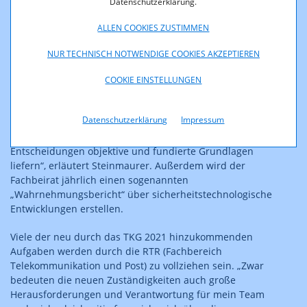
Datenschutzerklärung.
RTR-GmbH wird dabei ihre umfassende Expertise in
diesem Bereich in Zukunft noch stärker einbringen
ALLEN COOKIES ZUSTIMMEN
können. „Bei der RTR wird ein aus 13 Personen
bestehender ‚Fachbeirat für Sicherheit in elektronischen
NUR TECHNISCH NOTWENDIGE COOKIES AKZEPTIEREN
Kommunikationsnetzen‘ eingerichtet. Dieser Beirat unter
Vorsitz der RTR soll dabei Fragen über vermutetes oder
COOKIE EINSTELLUNGEN
tatsächliches hohes Risiko, das von bestimmten
Netzelementen für die Informationssicherheit oder den
Datenschutzerklärung
Impressum
Datenschutz in unseren Netzen ausgeht, rasch
beantworten und für notwendige politische
Entscheidungen objektive und fundierte Grundlagen
liefern“, erläutert Steinmaurer. Außerdem wird der
Fachbeirat jährlich einen sogenannten
„Wahrnehmungsbericht“ über sicherheitstechnologische
Entwicklungen erstellen.
Viele der neu durch das TKG 2021 hinzukommenden
Aufgaben werden durch die RTR (Fachbereich
Telekommunikation und Post) zu vollziehen sein. „Zwar
bedeuten die neuen Zuständigkeiten auch große
Herausforderungen und Verantwortung für mein Team