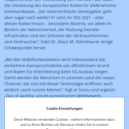
die Umsetzung des Europäischen Kodex für elektronische
Kommunikation. „Der österreichische Gesetzgeber geht
aber sogar noch weiter! Er setzt im TKG 2021 - über
diesen Kodex hinaus - besondere Akzente, vor allem im
Bereich der Netzsicherheit, der Nutzung fremder
Infrastruktur und des Schutzes der Verbraucherinnen
und Verbraucher“, hebt Dr. Klaus M. Steinmaurer einige
Schwerpunkte hervor.
„Bei den Mobilfunkanbietern wird insbesondere die
einfachere Inanspruchnahme von öffentlichem Grund
und Boden für Erleichterung beim 5G-Ausbau sorgen.
Damit werden die Menschen in unserem Land die neuen
Chancen, die sich mit dieser Technologie eröffnen, auch
wirklich rasch nutzen können“, fügt er hinzu und ergänzt:
„Das ist wichtig, um im europäischen Wettbewerb
mithalten zu können.“
Kommunikationsnetze sind aber auch kritische
Cookie Einstellungen
Infrastrukturen. Der Bedeutung der technischen
Diese Website verwendet Cookies - nähere Informationen dazu
Sicherheit dieser Netze für die Digitalisierung wird im
und zu Ihren Rechten als Benutzer finden Sie in unserer
neuen TKG 2021 umfassend Rechnung getragen. Die