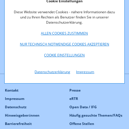
Cookie Einstellungen
Netztests?
Diese Website verwendet Cookies - nähere Informationen dazu
und zu Ihren Rechten als Benutzer finden Sie in unserer
Datenschutzerklärung.
Die aktuellen mobilen Versionen des RTR-Netztests (Android,
ALLEN COOKIES ZUSTIMMEN
iOS) sind auch auf Tablets verfügbar.
NUR TECHNISCH NOTWENDIGE COOKIES AKZEPTIEREN
COOKIE EINSTELLUNGEN
Datenschutzerklärung
Impressum
Kontakt
Presse
Impressum
eRTR
Datenschutz
Open Data / IFG
Hinweisgeber:innen
Häufig gesuchte Themen/FAQs
Barrierefreiheit
Offene Stellen