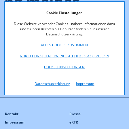
ng meines
Modems/Router
Cookie Einstellungen
Diese Website verwendet Cookies - nähere Informationen dazu
s finden?
und zu Ihren Rechten als Benutzer finden Sie in unserer
Datenschutzerklärung.
ALLEN COOKIES ZUSTIMMEN
NUR TECHNISCH NOTWENDIGE COOKIES AKZEPTIEREN
Die Typenbezeichnung des Modems/Routers findet sich in
der Regel in Form eines Stickers direkt auf dem Gerät selbst.
COOKIE EINSTELLUNGEN
Datenschutzerklärung
Impressum
Kontakt
Presse
Impressum
eRTR