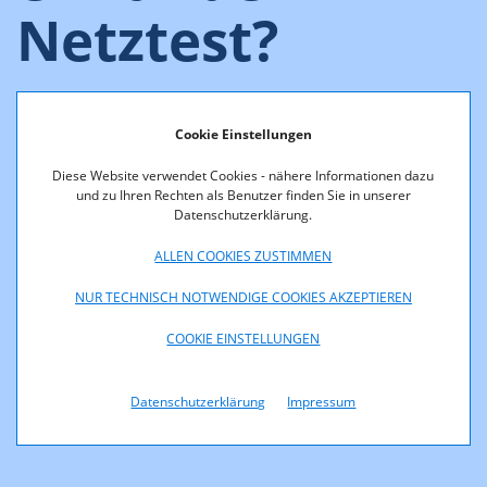
Netztest?
Der gesetzliche Auftrag der RTR, den RTR-Netztest
Cookie Einstellungen
anzubieten, ergibt sich aus
Diese Website verwendet Cookies - nähere Informationen dazu
§ 46 Abs. 5 und Abs. 6 sowie §
und zu Ihren Rechten als Benutzer finden Sie in unserer
48 Telekommunikationsgesetz 2021 und
Datenschutzerklärung.
Art. 4 Abs. 4 und Art. 5 Abs. 1 Verordnung (EU)
ALLEN COOKIES ZUSTIMMEN
2015/2120 des Europäischen Parlaments und des Rates
vom 25. November 2015 über Maßnahmen zum Zugang
NUR TECHNISCH NOTWENDIGE COOKIES AKZEPTIEREN
zum offenen Internet und zu Endkundenentgelten für
COOKIE EINSTELLUNGEN
regulierte intra-EU-Kommunikation sowie zur
Änderung der Richtlinie 2002/22/EG und der
Verordnung (EU) Nr. 531/2012.
Datenschutzerklärung
Impressum