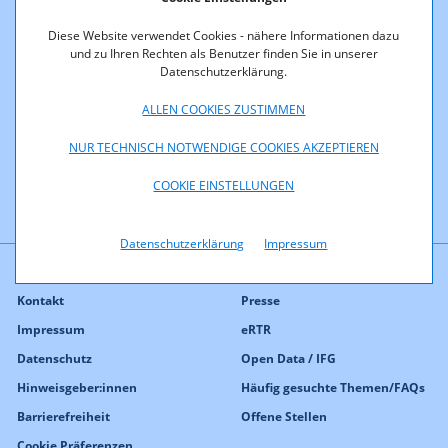
Diese Website verwendet Cookies - nähere Informationen dazu
und zu Ihren Rechten als Benutzer finden Sie in unserer
Ein Quantil (Perzentil) ist ein Lagemaß in der Statistik und
Datenschutzerklärung.
beschreibt jenen Wert, unter dem X % der Stichprobe liegen.
Das 20 % Quantil bezeichnet z.B. jene Grenze, unter der 20 %
ALLEN COOKIES ZUSTIMMEN
aller Testergebnisse liegen.
NUR TECHNISCH NOTWENDIGE COOKIES AKZEPTIEREN
COOKIE EINSTELLUNGEN
Datenschutzerklärung
Impressum
Kontakt
Presse
Impressum
eRTR
Datenschutz
Open Data / IFG
Hinweisgeber:innen
Häufig gesuchte Themen/FAQs
Barrierefreiheit
Offene Stellen
Cookie Präferenzen