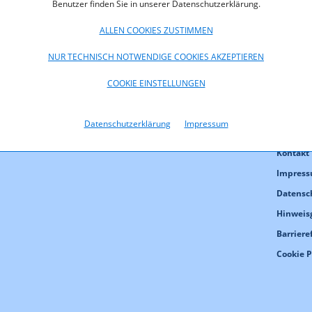
Benutzer finden Sie in unserer Datenschutzerklärung.
nfallen können und
ergebnisses verbessern.
ALLEN COOKIES ZUSTIMMEN
NUR TECHNISCH NOTWENDIGE COOKIES AKZEPTIEREN
COOKIE EINSTELLUNGEN
Datenschutzerklärung
Impressum
Kontakt
Impres
Datensc
Hinweis
Barriere
Cookie 