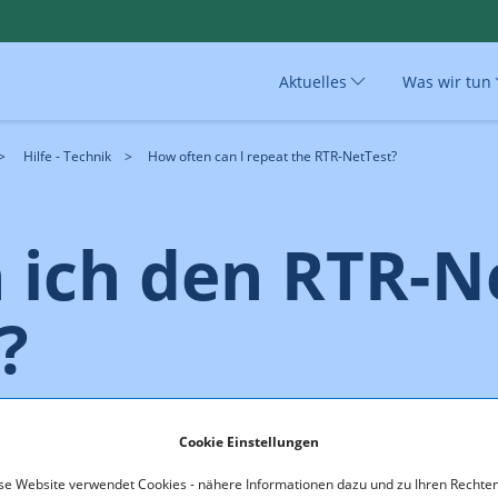
Aktuelles
Was wir tun
Hilfe - Technik
How often can I repeat the RTR-NetTest?
 ich den RTR-N
?
 dies auch direkt nacheinander. Für automatische Testwiederholu
Cookie Einstellungen
utzen. Bitte beachten Sie dabei, dass
se Website verwendet Cookies - nähere Informationen dazu und zu Ihren Rechten