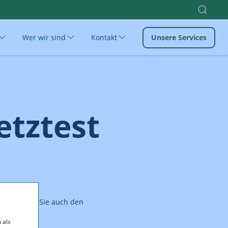
Wer wir sind
Kontakt
Unsere Services
etztest
ngen können Sie auch den
 als