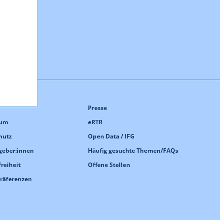
Presse
sum
eRTR
hutz
Open Data / IFG
geber:innen
Häufig gesuchte Themen/FAQs
freiheit
Offene Stellen
Präferenzen