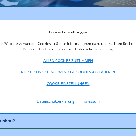
Cookie Einstellungen
ewiesen werden sollte?
se Website verwendet Cookies - nähere Informationen dazu und zu Ihren Rechten
Benutzer finden Sie in unserer Datenschutzerklärung.
Volksbefragung" oder Zustimmung der Gemeinden einzuführen?
ALLEN COOKIES ZUSTIMMEN
NUR TECHNISCH NOTWENDIGE COOKIES AKZEPTIEREN
en?
COOKIE EINSTELLUNGEN
ng von 5G-Sendeanlagen in der Gemeinde Einfluss nehmen?
Datenschutzerklärung
Impressum
Ausbau?