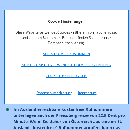
Was ist sonst noch zu beachten?
Cookie Einstellungen
Diese Website verwendet Cookies - nähere Informationen dazu
Die Taktung von regulierten Auslandsverbindungen in
und zu Ihren Rechten als Benutzer finden Sie in unserer
die EU ist mit 60/60 beschränkt. Es darf daher maximal
Datenschutzerklärung.
jede angefangene Minute voll verrechnet werden.
ALLEN COOKIES ZUSTIMMEN
Sollten bei Ihrem Tarif Setupkosten für ein Telefonat
NUR TECHNISCH NOTWENDIGE COOKIES AKZEPTIEREN
verrechnet werden, darf der Gesamtpreis (Entgelt pro
Minute plus Setupkosten) die regulierten 22,8 Cent pro
COOKIE EINSTELLUNGEN
Minute nicht überschreiten. Bei Setupkosten handelt es
sich um die Kosten für die Herstellung einer einzelnen
Verbindung. In Österreich werden solche Kosten
Datenschutzerklärung
Impressum
faktisch nicht verrechnet.
Im Ausland erreichbare kostenfreie Rufnummern
unterliegen auch der Preisobergrenze von 22,8 Cent pro
Minute. Wenn Sie daher von Österreich aus eine im EU-
Ausland „kostenfreie“ Rufnummer anrufen, kann das