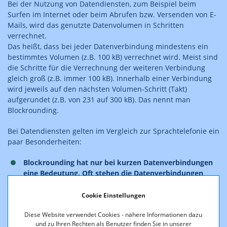
Bei der Nutzung von Datendiensten, zum Beispiel beim
Surfen im Internet oder beim Abrufen bzw. Versenden von E-
Mails, wird das genutzte Datenvolumen in Schritten
verrechnet.
Das heißt, dass bei jeder Datenverbindung mindestens ein
bestimmtes Volumen (z.B. 100 kB) verrechnet wird. Meist sind
die Schritte für die Verrechnung der weiteren Verbindung
gleich groß (z.B. immer 100 kB). Innerhalb einer Verbindung
wird jeweils auf den nächsten Volumen-Schritt (Takt)
aufgerundet (z.B. von 231 auf 300 kB). Das nennt man
Blockrounding.
Bei Datendiensten gelten im Vergleich zur Sprachtelefonie ein
paar Besonderheiten:
Blockrounding hat nur bei kurzen Datenverbindungen
eine Bedeutung. Oft stehen die Datenverbindungen
sehr lange und je nach Nutzung fallen Datenmengen an.
Erst wenn die Verbindung beendet bzw. unterbrochen
Cookie Einstellungen
wird, wird auf den letzten „Block“ aufgerundet.
Diese Website verwendet Cookies - nähere Informationen dazu
Bei großem Datenverbrauch fällt Blockrounding
und zu Ihren Rechten als Benutzer finden Sie in unserer