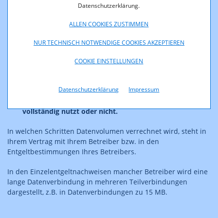
ebenfalls nicht ins Gewicht. Verbraucht man einige GB,
Datenschutzerklärung.
macht die Aufrundung auf z.B. ein MB nicht viel aus.
ALLEN COOKIES ZUSTIMMEN
Teilweise gibt es bei Datendiensten eine „doppelte
Taktung“. Z.B. ein Tarif (Zusatzpaket), bei dem vier Euro
NUR TECHNISCH NOTWENDIGE COOKIES AKZEPTIEREN
pro angefangenen GB verrechnet werden. Gleichzeitig
erfolgt eine Blockrounding von einem MB. Das
COOKIE EINSTELLUNGEN
bedeutet, dass der Datenverbrauch am Ende einer
Verbindung immer auf ein volles MB gerundet wird.
Datenschutzerklärung
Impressum
Wird insgesamt ein GB überschritten, erfolgt erneut die
Verrechnung von vier Euro, egal ob man das nächste GB
vollständig nutzt oder nicht.
In welchen Schritten Datenvolumen verrechnet wird, steht in
Ihrem Vertrag mit Ihrem Betreiber bzw. in den
Entgeltbestimmungen Ihres Betreibers.
In den Einzelentgeltnachweisen mancher Betreiber wird eine
lange Datenverbindung in mehreren Teilverbindungen
dargestellt, z.B. in Datenverbindungen zu 15 MB.