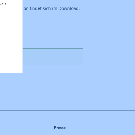
 als
lung der Region findet sich im Download.
ahren
Presse