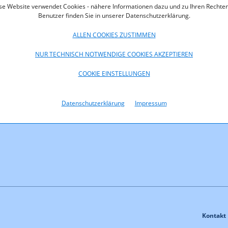
se Website verwendet Cookies - nähere Informationen dazu und zu Ihren Rechten
2019) für diesen Frequenzblock dargestellt, eine grafische Darstel
Benutzer finden Sie in unserer Datenschutzerklärung.
ALLEN COOKIES ZUSTIMMEN
NUR TECHNISCH NOTWENDIGE COOKIES AKZEPTIEREN
fahren
Bezeichnung im Verf
COOKIE EINSTELLUNGEN
4,F1/10-4,F12/12
4D
Datenschutzerklärung
Impressum
Kontakt