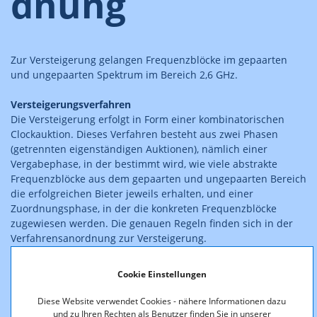
dnung
Zur Versteigerung gelangen Frequenzblöcke im gepaarten
und ungepaarten Spektrum im Bereich 2,6 GHz.
Versteigerungsverfahren
Die Versteigerung erfolgt in Form einer kombinatorischen
Clockauktion. Dieses Verfahren besteht aus zwei Phasen
(getrennten eigenständigen Auktionen), nämlich einer
Vergabephase, in der bestimmt wird, wie viele abstrakte
Frequenzblöcke aus dem gepaarten und ungepaarten Bereich
die erfolgreichen Bieter jeweils erhalten, und einer
Zuordnungsphase, in der die konkreten Frequenzblöcke
zugewiesen werden. Die genauen Regeln finden sich in der
Verfahrensanordnung zur Versteigerung.
Simulations-Tool
Cookie Einstellungen
Nach Ablauf der Antragsfrist erhält jeder Antragsteller von
der Regulierungsbehörde den Zugang zu einem Simulations-
Diese Website verwendet Cookies - nähere Informationen dazu
Tool zur Verifizierung der Gewinner- und Preisermittlung. An
und zu Ihren Rechten als Benutzer finden Sie in unserer