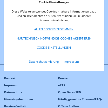
ng
Cookie Einstellungen
Diese Website verwendet Cookies - nähere Informationen dazu
und zu Ihren Rechten als Benutzer finden Sie in unserer
Datenschutzerklärung.
Der Frequenzzuteilungsbescheid steht hier zum Download
zur Verfügung:
ALLEN COOKIES ZUSTIMMEN
F1a-d/09
NUR TECHNISCH NOTWENDIGE COOKIES AKZEPTIEREN
COOKIE EINSTELLUNGEN
Datenschutzerklärung
Impressum
Kontakt
Presse
Impressum
eRTR
Datenschutz
Open Data / IFG
Hinweisgeber:innen
Häufig gesuchte Themen/FAQs
Barrierefreiheit
Offene Stellen