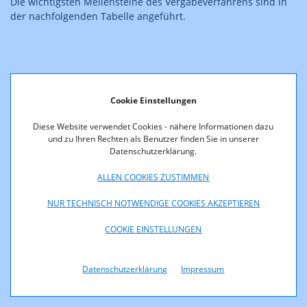
Die wichtigsten Meilensteine des Vergabeverfahrens sind in
der nachfolgenden Tabelle angeführt.
Cookie Einstellungen
Diese Website verwendet Cookies - nähere Informationen dazu
Veröffentlichung der Ausschreibung
und zu Ihren Rechten als Benutzer finden Sie in unserer
Datenschutzerklärung.
ALLEN COOKIES ZUSTIMMEN
Ende der Ausschreibungsfrist
NUR TECHNISCH NOTWENDIGE COOKIES AKZEPTIEREN
COOKIE EINSTELLUNGEN
Termin Frequenzzuteilung
Datenschutzerklärung
Impressum