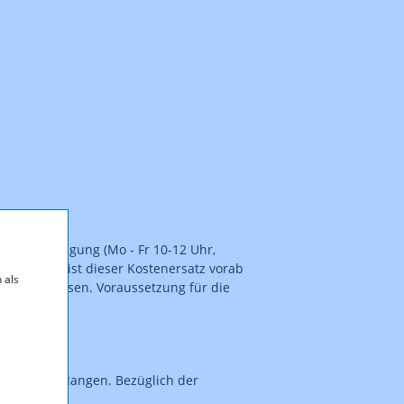
 die Ausfolgung (Mo - Fr 10-12 Uhr,
bersendung ist dieser Kostenersatz vorab
 als
zu überweisen. Voraussetzung für die
 angibt.
der TKK einlangen. Bezüglich der