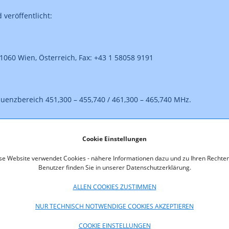
veröffentlicht:
1060 Wien, Österreich, Fax: +43 1 58058 9191
enzbereich 451,300 – 455,740 / 461,300 – 465,740 MHz.
Cookie Einstellungen
usschreibungsunterlagen bei der TKK anfordern. Voraussetzung für
es Kostenersatzes in Höhe von Euro 300.-. Bei einer brieflichen Ü
se Website verwendet Cookies - nähere Informationen dazu und zu Ihren Rechten
ditanstalt AG, IBAN AT45 1200 0006 9617 0109 und BIC BKAUATWW, 
Benutzer finden Sie in unserer Datenschutzerklärung.
ss der Interessent Name, Anschrift, sowie Fax- und Telefonnummer
ALLEN COOKIES ZUSTIMMEN
NUR TECHNISCH NOTWENDIGE COOKIES AKZEPTIEREN
gebracht werden und muss bis 8.5.2013, 12:00 Uhr (Ortszeit) bei 
COOKIE EINSTELLUNGEN
itel 4.4) verwiesen.