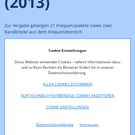
(2013)
Zur Vergabe gelangen 21 Frequenzpakete sowie zwei
Randblöcke aus dem Frequenzbereich
451,300–455,740 MHz (Uplink) und
Cookie Einstellungen
461,300–465,740 MHz (Downlink).
Diese Website verwendet Cookies - nähere Informationen dazu
In der folgenden Grafik wird das zur Vergabe vorgesehene
und zu Ihren Rechten als Benutzer finden Sie in unserer
Spektrum schematisch dargestellt:
Datenschutzerklärung.
ALLEN COOKIES ZUSTIMMEN
NUR TECHNISCH NOTWENDIGE COOKIES AKZEPTIEREN
COOKIE EINSTELLUNGEN
Datenschutzerklärung
Impressum