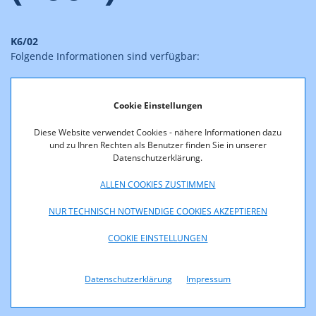
K6/02
Folgende Informationen sind verfügbar:
900/1800 MHz (2002) Zeitplan
Cookie Einstellungen
900/1800 MHz (2002) Ausschreibungsunterlage
900/1800 MHz (2002) Antragsteller
Diese Website verwendet Cookies - nähere Informationen dazu
und zu Ihren Rechten als Benutzer finden Sie in unserer
900/1800 MHz (2002) Auktionsverfahren
Datenschutzerklärung.
900/1800 MHz (2002) Auktionsergebnis
ALLEN COOKIES ZUSTIMMEN
900/1800 MHz (2002) Frequenzzuteilung
NUR TECHNISCH NOTWENDIGE COOKIES AKZEPTIEREN
900/1800 MHz (2002) Frequenzspektrum
COOKIE EINSTELLUNGEN
Datenschutzerklärung
Impressum
Spektrum 900/1800MHz