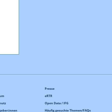
Presse
sum
eRTR
hutz
Open Data / IFG
geber:innen
Häufig gesuchte Themen/FAQs