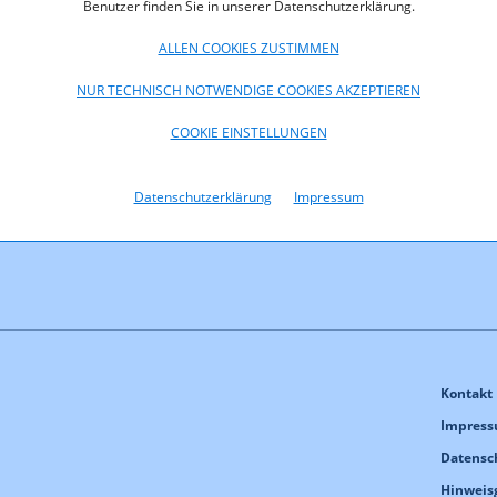
Benutzer finden Sie in unserer Datenschutzerklärung.
ALLEN COOKIES ZUSTIMMEN
NUR TECHNISCH NOTWENDIGE COOKIES AKZEPTIEREN
COOKIE EINSTELLUNGEN
f, 112,3 KB)
Datenschutzerklärung
Impressum
Kontakt
Impres
Datensc
Hinweis