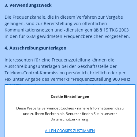
3. Verwendungszweck
Die Frequenzkanäle, die in diesem Verfahren zur Vergabe
gelangen, sind zur Bereitstellung von öffentlichen
Kommunikationsnetzen und -diensten gemäß § 15 TKG 2003
in den für GSM gewidmeten Frequenzbereichen vorgesehen.
4. Ausschreibungsunterlagen
Interessenten für eine Frequenzzuteilung können die
Ausschreibungsunterlagen bei der Geschäftsstelle der
Telekom-Control-Kommission persönlich, brieflich oder per
Fax unter Angabe des Vermerks "Frequenzzuteilung 900 MHz
(F 1/07)" anfordern. Voraussetzung für die Ausfolgung (Mo.-
Fr., 10:00-14:00 Uhr, ausgenommen gesetzliche Feiertage) ist
Cookie Einstellungen
die Zahlung eines Kostenersatzes in Höhe von Euro 200,- für
das Zurverfügungstellen der Ausschreibungsunterlagen in
Diese Website verwendet Cookies - nähere Informationen dazu
bar oder mittels eines Bankschecks. Im Falle einer brieflichen
und zu Ihren Rechten als Benutzer finden Sie in unserer
Übersendung der Ausschreibungsunterlagen ist dieser
Datenschutzerklärung.
Kostenersatz im Voraus auf das Konto der Rundfunk und
Telekom Regulierungs-GmbH bei der Bank Austria
ALLEN COOKIES ZUSTIMMEN
Creditanstalt AG, Bankleitzahl 12000, Konto Nr.
696 170 109
,