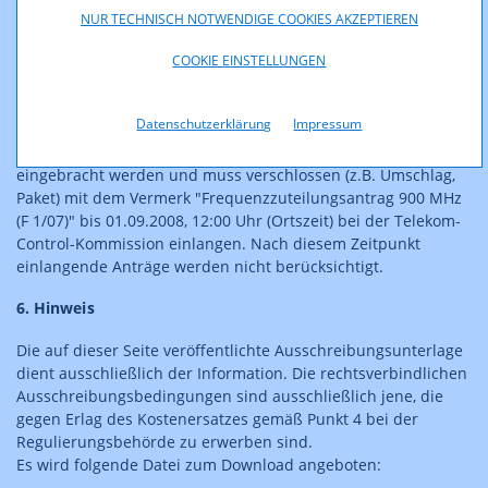
NUR TECHNISCH NOTWENDIGE COOKIES AKZEPTIEREN
zu überweisen. Voraussetzung für die Ausfolgung bzw.
briefliche Übersendung ist weiters, dass der Interessent
COOKIE EINSTELLUNGEN
Name, Anschrift sowie Fax- und Telefonnummer angibt.
5. Ausschreibungsfrist
Datenschutzerklärung
Impressum
Der Antrag auf Frequenzzuteilung kann ab heutigem Tag
eingebracht werden und muss verschlossen (z.B. Umschlag,
Paket) mit dem Vermerk "Frequenzzuteilungsantrag 900 MHz
(F 1/07)" bis 01.09.2008, 12:00 Uhr (Ortszeit) bei der Telekom-
Control-Kommission einlangen. Nach diesem Zeitpunkt
einlangende Anträge werden nicht berücksichtigt.
6. Hinweis
Die auf dieser Seite veröffentlichte Ausschreibungsunterlage
dient ausschließlich der Information. Die rechtsverbindlichen
Ausschreibungsbedingungen sind ausschließlich jene, die
gegen Erlag des Kostenersatzes gemäß Punkt 4 bei der
Regulierungsbehörde zu erwerben sind.
Es wird folgende Datei zum Download angeboten: