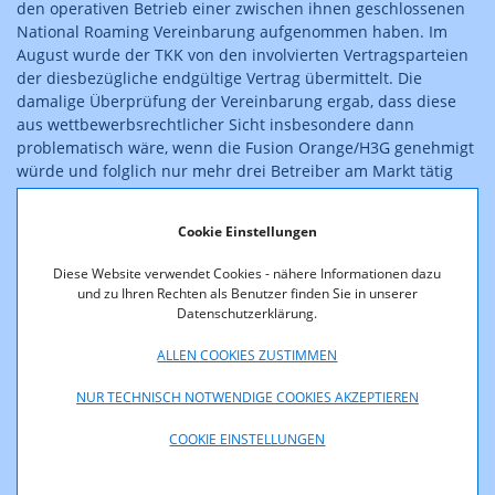
den operativen Betrieb einer zwischen ihnen geschlossenen
National Roaming Vereinbarung aufgenommen haben. Im
August wurde der TKK von den involvierten Vertragsparteien
der diesbezügliche endgültige Vertrag übermittelt. Die
damalige Überprüfung der Verein­­barung ergab, dass diese
aus wettbewerbsrechtlicher Sicht insbesondere dann
problematisch wäre, wenn die Fusion Orange/H3G genehmigt
würde und folglich nur mehr drei Betreiber am Markt tätig
wären. Die entsprechende Genehmigung ist mittlerweile
(unter Auflagen) erfolgt.
Cookie Einstellungen
Aus Sicht der TKK ist National Roaming insbesondere dann
problematisch, wenn es sich nicht nur um eine
Diese Website verwendet Cookies - nähere Informationen dazu
„Zusatzleistung“ handelt, die dann bezogen wird, wenn in
und zu Ihren Rechten als Benutzer finden Sie in unserer
bestimmten Gebieten die Versorgung temporär (noch) nicht
Datenschutzerklärung.
vorhanden ist. National Roaming für längere Dauer und mit
ALLEN COOKIES ZUSTIMMEN
breitem „geografischen footprint“ ist im Hinblick auf das
Positionspapier zum Thema „Infrastructure-Sharing“ (siehe
NUR TECHNISCH NOTWENDIGE COOKIES AKZEPTIEREN
Website der RTR-GmbH
unter
https://www.rtr.at/de/tk/TKKPosition2011
) jedenfalls
COOKIE EINSTELLUNGEN
kritisch zu sehen. Im Positionspapier wird hierzu
festgehalten: "Der Einsatz von National Roaming ist eher nur