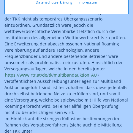
in dünn besiedelten Gebieten bzw als temporäres
Datenschutzerklärung
Impressum
Übergangsszenario zu sehen". Eine über fünf Jahre
hinausgehende National Roaming Vereinbarung ist aus Sicht
der TKK nicht als temporäres Übergangsszenario
einzuordnen. Grundsätzlich wäre jedoch die
wettbewerbsrechtliche Vereinbarkeit letztlich durch die
Institutionen des allgemeinen Wettbewerbsrechts zu prüfen.
Eine Erweiterung der abgeschlossenen National Roaming
Vereinbarung auf andere Technologien, andere
Frequenzbänder und andere bestehende Betreiber wäre
umso mehr als problematisch einzustufen. Hinsichtlich der
Versorgungsauflagen, welche in den bereits (unter
https://www.rtr.at/de/tk/multibandauktion_AU
)
veröffentlichten Ausschreibungsunterlagen zur Multiband-
Auktion angeführt sind, ist festzuhalten, dass diese jedenfalls
durch selbst betriebene Netze zu erfüllen sind, und somit
eine Versorgung, welche beispielsweise mit Hilfe von National
Roaming erbracht wird, bei einer allfälligen Überprüfung
nicht zu berücksichtigen sein wird.
Im Hinblick auf die strengen Kollusionsbestimmungen im
Rahmen des Vergabeverfahrens (siehe auch die Mitteilung
der TKK unter