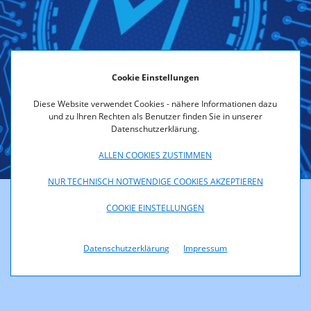
Cookie Einstellungen
Diese Website verwendet Cookies - nähere Informationen dazu
und zu Ihren Rechten als Benutzer finden Sie in unserer
Datenschutzerklärung.
Dienstaufnahme
ALLEN COOKIES ZUSTIMMEN
NUR TECHNISCH NOTWENDIGE COOKIES AKZEPTIEREN
COOKIE EINSTELLUNGEN
Datum, an dem der Vertrauensdienst (vor 1.7.2016)
aufgenommen oder (ab 1.7.2016) in die österreichische
Vertrauensliste eingetragen wurde.
Datenschutzerklärung
Impressum