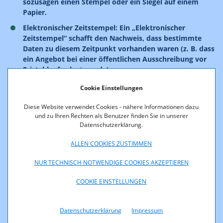
sozusagen einen Stempel oder ein Siegel auf einem
Papier.
Elektronischer Zeitstempel: Ein „Elektronischer
Zeitstempel“ schafft den Nachweis, dass bestimmte
Daten zu diesem Zeitpunkt vorhanden waren (z. B. dass
ein Angebot bei einer öffentlichen Ausschreibung vor
Fristablauf gelegt wurde).
Cookie Einstellungen
Die Definitionen sind technologieneutral. Darunter fallen
qualifizierte elektronische Signaturen, die der
Diese Website verwendet Cookies - nähere Informationen dazu
handschriftlichen Unterschrift gleichgestellt sind, ebenso wie
und zu Ihren Rechten als Benutzer finden Sie in unserer
biometrische Verfahren, die zwar der handschriftlichen
Datenschutzerklärung.
Unterschrift nicht gleichwertig, aber dennoch als
Beweismittel verwendbar sind. Fälschungssichere
ALLEN COOKIES ZUSTIMMEN
elektronische Signaturen können mittels kryptographischer
Methoden erstellt werden. Diese Signaturen werden meist
NUR TECHNISCH NOTWENDIGE COOKIES AKZEPTIEREN
mit dem Begriff „digitale Signaturen“ bezeichnet, um sie vom
COOKIE EINSTELLUNGEN
technologieneutralen Begriff der „elektronischen Signatur“ zu
unterscheiden.
Datenschutzerklärung
Impressum