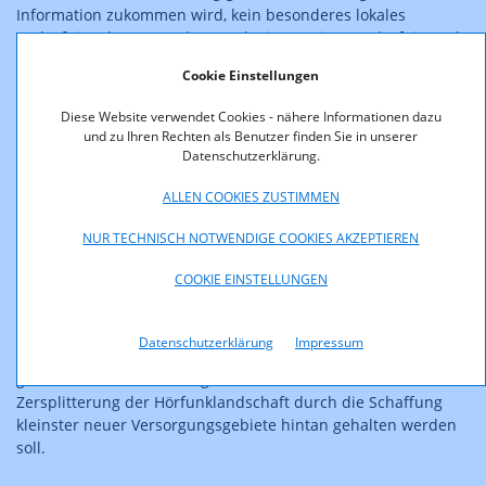
Information zukommen wird, kein besonderes lokales
Bedürfnis erkannt werden. Auch ein etwaiges Bedürfnis nach
Mitteilungen von der Polizei, Rettung, Feuerwehr sowie der
Cookie Einstellungen
Bezirkshauptmannschaft und Verkehrsdurchsagen ist kein
besonderes lokales Bedürfnis, da ein solches gegebenenfalls
Diese Website verwendet Cookies - nähere Informationen dazu
auch in zahlreichen anderen österreichischen Gemeinden
und zu Ihren Rechten als Benutzer finden Sie in unserer
gegeben sein dürfte. Außerdem kann die KommAustria in
Datenschutzerklärung.
dem Gebiet, das mit der verfahrensgegenständlichen
Übertragungskapazität versorgt werden kann, eine besondere
ALLEN COOKIES ZUSTIMMEN
Häufung von Katastrophen nicht feststellen. Auch ein
NUR TECHNISCH NOTWENDIGE COOKIES AKZEPTIEREN
öffentliches Interesse an lokaler oder regionaler Information
wird in weiten Teilen Österreichs vorliegen, was schon aus
COOKIE EINSTELLUNGEN
der Regelung der Auswahlgrundsätze des § 6 PrR-G erhellt.
Schließlich kann nicht die Medien- bzw. Meinungsvielfalt ins
Treffen geführt werden, dient gegenständliche Regelung,
Datenschutzerklärung
Impressum
welche sehr kleine Versorgungsgebiete verhindern soll,
gerade der Verwirklichung derselben, in dem die
Zersplitterung der Hörfunklandschaft durch die Schaffung
kleinster neuer Versorgungsgebiete hintan gehalten werden
soll.