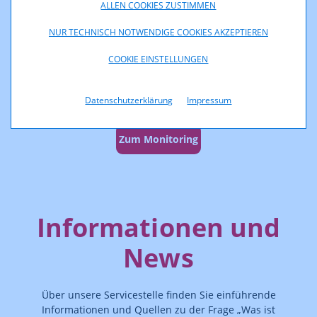
ALLEN COOKIES ZUSTIMMEN
neuesten Stand zu sein wird regelmäßig ein
sogenanntes „Medienkompetenz-Monitoring“
NUR TECHNISCH NOTWENDIGE COOKIES AKZEPTIEREN
veröffentlicht. Das Monitoring bietet eine Übersicht
zu den aktuellen Entwicklungen, öffentlichen
COOKIE EINSTELLUNGEN
Diskussionen, Veranstaltungen und Nachrichten zum
Themenkomplex.
Datenschutzerklärung
Impressum
Zum Monitoring
Informationen und
News
Über unsere Servicestelle finden Sie einführende
Informationen und Quellen zu der Frage „Was ist