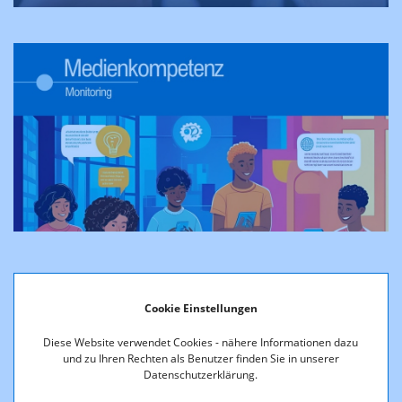
Medienkompetenz-
Cookie Einstellungen
Monitoring
Diese Website verwendet Cookies - nähere Informationen dazu
und zu Ihren Rechten als Benutzer finden Sie in unserer
Datenschutzerklärung.
Um das Thema Medienkompetenz vor allem in
Österreich im Blick zu haben und immer auf dem