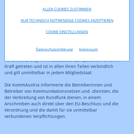
ausgesetzt. Diese Medien spielen eine maßgebliche
ALLEN COOKIES ZUSTIMMEN
Rolle, um die Aggressionen gegen die Ukraine mit
Nachdruck voranzutreiben und zu unterstützen und die
NUR TECHNISCH NOTWENDIGE COOKIES AKZEPTIEREN
Nachbarländer der Ukraine zu destabilisieren, so
Beschluss- und Verordnungstext. Konkret genannt sind
COOKIE EINSTELLUNGEN
im Anhang der Verordnung die Programme RT – Russia
Today English, RT – Russia Today UK, RT – Russia Today
Germany, RT – Russia Today France, RT – Russia Today
Datenschutzerklärung
Impressum
Spanish und Sputnik. Die Verordnung ist mit ihrer
Veröffentlichung im Amtsblatt der Europäischen Union in
Kraft getreten und ist in allen ihren Teilen verbindlich
und gilt unmittelbar in jedem Mitgliedstaat.
Die KommAustria informierte die Betreiberinnen und
Betreiber von Kommunikationsnetzen und -diensten, die
der Verbreitung von Rundfunk dienen, in einem
Anschreiben auch direkt über den EU-Beschluss und die
Verordnung und die damit für sie unmittelbar
verbundenen Verpflichtungen.