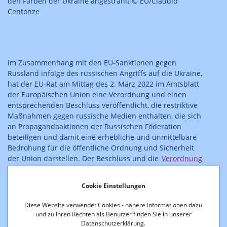
den Farben der Ukraine angestrahlt © EU/Claudio
Centonze
Im Zusammenhang mit den EU-Sanktionen gegen
Russland infolge des russischen Angriffs auf die Ukraine,
hat der EU-Rat am Mittag des 2. März 2022 im Amtsblatt
der Europäischen Union eine Verordnung und einen
entsprechenden Beschluss veröffentlicht, die restriktive
Maßnahmen gegen russische Medien enthalten, die sich
an Propagandaaktionen der Russischen Föderation
beteiligen und damit eine erhebliche und unmittelbare
Bedrohung für die öffentliche Ordnung und Sicherheit
der Union darstellen. Der Beschluss und die
Verordnung
(EU) 2022/350 des Rates zur Änderung der Verordnung
(EU) Nr. 833/2014
verbieten EU-weit die Übertragung der
Cookie Einstellungen
russischen Staatsmedien RT (in verschiedenen
Sprachversionen) und Sputnik. Auch werden alle
Diese Website verwendet Cookies - nähere Informationen dazu
Rundfunklizenzen oder -genehmigungen, Übertragungs-
und zu Ihren Rechten als Benutzer finden Sie in unserer
und Verbreitungsvereinbarungen für diese Medien
Datenschutzerklärung.