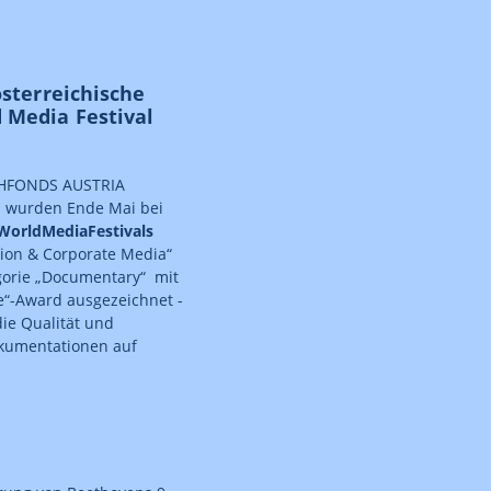
österreichische
 Media Festival
EHFONDS AUSTRIA
n wurden Ende Mai bei
WorldMediaFestivals
ion & Corporate Media“
gorie „Documentary“ mit
e“-Award ausgezeichnet -
die Qualität und
kumentationen auf