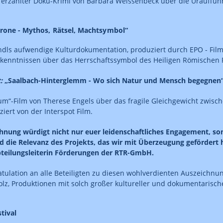
l erzählter Doku-Krimi von Barbara Weissenbeck über die Urauffü
krone - Mythos, Rätsel, Machtsymbol“
indls aufwendige Kulturdokumentation, produziert durch EPO - Fi
kenntnissen über das Herrschaftssymbol des Heiligen Römischen 
t:
„Saalbach-Hinterglemm - Wo sich Natur und Mensch begegnen
um“-Film von Therese Engels über das fragile Gleichgewicht zwis
iert von der Interspot Film.
hnung würdigt nicht nur euer leidenschaftliches Engagement, so
 die Relevanz des Projekts, das wir mit Überzeugung gefördert 
bteilungsleiterin Förderungen der RTR-GmbH.
atulation an alle Beteiligten zu diesen wohlverdienten Auszeichn
stolz, Produktionen mit solch großer kultureller und dokumentarisc
tival