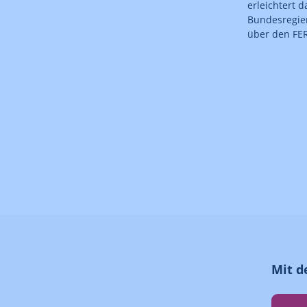
erleichtert 
Bundesregier
über den FE
Mit d