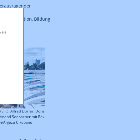
 herausragender
hat. Neben
wie Information, Bildung
 als
.li.): Alfred Dorfer; Doris
rdinand Seebacher mit Rex-
lm/Anjeza Cikopano