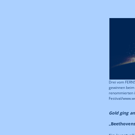
Drei vom FERN
gewinnen beim 
renommierten 
Festival/www.w
Gold ging an
„Beethovens