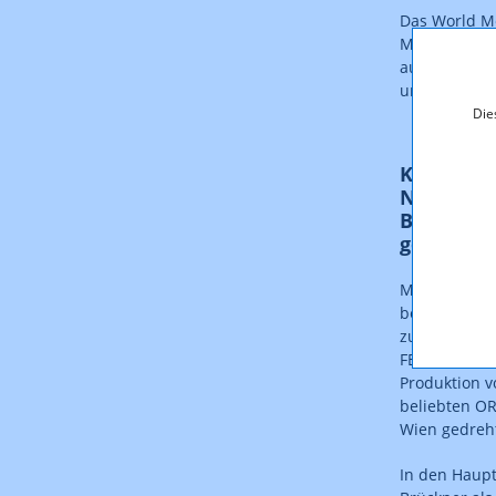
Das World Me
Medienprodu
audiovisuell
und Unterha
Die
Kommissa
Neustart 
Brückner,
gedreht
Mit neuen Fä
bewährter S
zurück auf d
FERNSEHFOND
Produktion v
beliebten ORF
Wien gedreh
In den Haupt