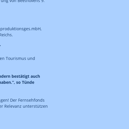
hrung von Beethovens 9.
lmproduktionsges.mbH,
Reichs.
“
chen Tourismus und
ndern bestätigt auch
haben.“, so Tünde
ungen! Der Fernsehfonds
her Relevanz unterstützen