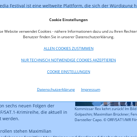
dia Festival ist eine weltweite Plattform, die sich der Würdigung
ktionen im Rundfunk- und Nicht-Rundfunk-Bereich verschrieben 
en Formaten werden auch Print- und Online-Projekte in Bereichen 
Cookie Einstellungen
ltung ausgezeichnet.
se Website verwendet Cookies - nähere Informationen dazu und zu Ihren Rechten
Benutzer finden Sie in unserer Datenschutzerklärung.
r Rex kehrt zurück -
ALLEN COOKIES ZUSTIMMEN
der Kultserie mit
 Dorfer & Co in Wien
NUR TECHNISCH NOTWENDIGE COOKIES AKZEPTIEREN
COOKIE EINSTELLUNGEN
llen, frischem Team und
pürnase ist Kommissar Rex 2025
Datenschutzerklärung
Impressum
em Bildschirm. Der
S AUSTRUA unterstützt die
on sechs neuen Folgen der
Kommissar Rex kehrt zurück! Im Bild (v
/SAT.1-Krimireihe, die aktuell in
Golpashin; Maximilian Brückner; Fe
t werden.
Darsteller Capo. © ORF/SAT1/MR Fi
rollen stehen Maximilian