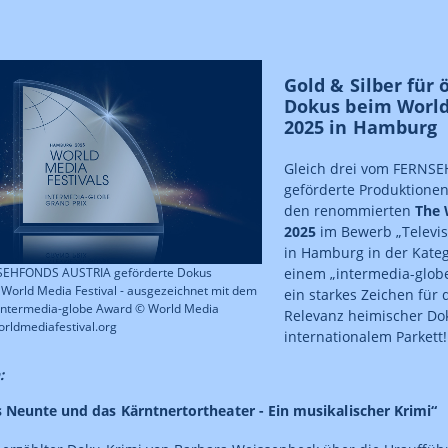
Gold & Silber für 
Dokus beim World
2025 in Hamburg
Gleich drei vom FERNS
geförderte Produktione
den renommierten
The 
2025
im Bewerb „Televis
in Hamburg in der Kate
SEHFONDS AUSTRIA geförderte Dokus
einem „intermedia-glob
World Media Festival - ausgezeichnet mit dem
ein starkes Zeichen für 
intermedia-globe Award © World Media
Relevanz heimischer Do
orldmediafestival.org
internationalem Parkett!
:
 Neunte und das Kärntnertortheater - Ein musikalischer Krimi“