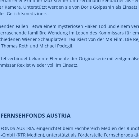
 erfahrener Ermittler Max Steiner und Ferdinand Seebacher als sein
er Kamera. Unterstützt werden sie von Doris Golpashin als Einsatzl
 des Gerichtsmediziners.
nden Fällen - etwa einem mysteriösen Fiaker-Tod und einem verei
berraschende familiäre Wendung im Leben des Kommissars für emo
chiedenen Wiener Schauplätzen, realisiert von der MR-Film. Die R
, Thomas Roth und Michael Podogil.
ffel verbindet bekannte Elemente der Originalserie mit zeitgem
missar Rex ist wieder voll im Einsatz.
 FERNSEHFONDS AUSTRIA
FONDS AUSTRIA, eingerichtet beim Fachbereich Medien der Rund
-GmbH (RTR Medien), unterstützt als Förderstelle Fernsehprodukt