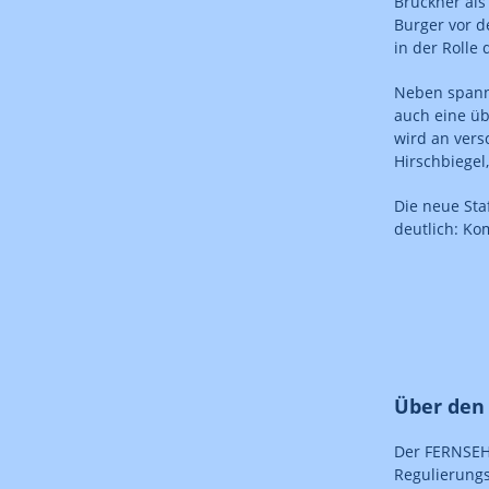
Brückner als
Burger vor d
in der Rolle
Neben spanne
auch eine ü
wird an vers
Hirschbiegel
Die neue Sta
deutlich: Kom
Über den
Der FERNSEH
Regulierungs