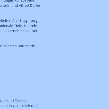
 junger Kollege Felix
eiterin und Alfred Dorfer
telten Anschlag - sorgt
tionale Tiefe. Gedreht
egie übernehmen Oliver
äßen Themen und macht
funk und Telekom
ionen in Österreich und