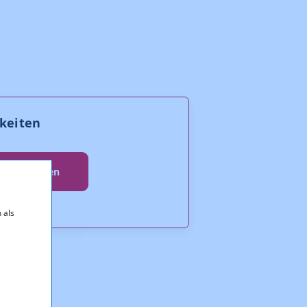
keiten
ehr erfahren
 als