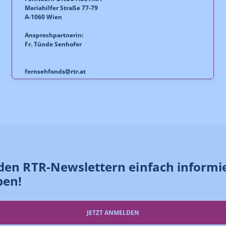
Mariahilfer Straße 77-79
A-1060 Wien
Ansprechpartnerin:
Fr. Tünde Senhofer
fernsehfonds@rtr.at
den RTR-Newslettern einfach informi
ben!
JETZT ANMELDEN