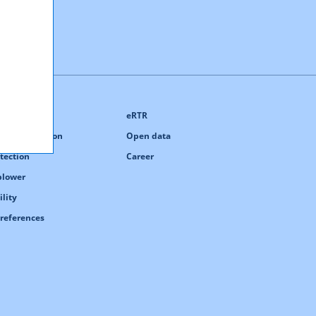
eRTR
ng information
Open data
tection
Career
blower
ility
references