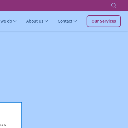
 we do
About us
Contact
Our Services
 als