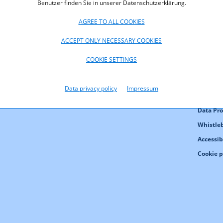
Benutzer finden Sie in unserer Datenschutzerklärung.
AGREE TO ALL COOKIES
ACCEPT ONLY NECESSARY COOKIES
COOKIE SETTINGS
Contact
Data privacy policy
Impressum
Publishi
Data Pro
Whistle
Accessib
Cookie p