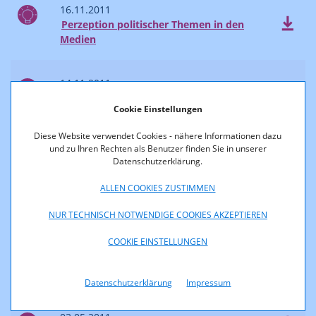
16.11.2011
Perzeption politischer Themen in den
Medien
14.11.2011
Newsletter RTR Medien 07/2011
Cookie Einstellungen
Diese Website verwendet Cookies - nähere Informationen dazu
04.10.2011
und zu Ihren Rechten als Benutzer finden Sie in unserer
Newsletter RTR Medien 06/2011
Datenschutzerklärung.
ALLEN COOKIES ZUSTIMMEN
01.08.2011
Kommunikationsbericht 2010
NUR TECHNISCH NOTWENDIGE COOKIES AKZEPTIEREN
COOKIE EINSTELLUNGEN
16.06.2011
Newsletter RTR Medien 05/2011
Datenschutzerklärung
Impressum