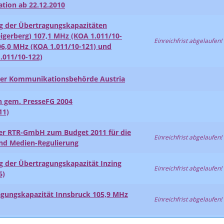
ion ab 22.12.2010
g der Übertragungskapazitäten
erberg) 107,1 MHz (KOA 1.011/10-
Einreichfrist abgelaufen!
06,0 MHz (KOA 1.011/10-121) und
011/10-122)
 der Kommunikationsbehörde Austria
en gem. PresseFG 2004
11)
der RTR-GmbH zum Budget 2011 für die
Einreichfrist abgelaufen!
und Medien-Regulierung
 der Übertragungskapazität Inzing
Einreichfrist abgelaufen!
6)
agungskapazität Innsbruck 105,9 MHz
Einreichfrist abgelaufen!