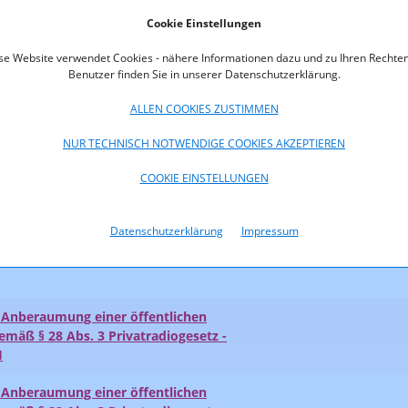
g der Übertragungskapazität Rennweg
Einreichfrist abgelaufen!
41)
Cookie Einstellungen
se Website verwendet Cookies - nähere Informationen dazu und zu Ihren Rechten
munikationsbehörde Austria (2010)
Benutzer finden Sie in unserer Datenschutzerklärung.
 der Kommunikationsbehörde Austria
ALLEN COOKIES ZUSTIMMEN
NUR TECHNISCH NOTWENDIGE COOKIES AKZEPTIEREN
g der Übertragungskapazität
Werfen 100,4 MHz (KOA 1.011/10-
Einreichfrist abgelaufen!
COOKIE EINSTELLUNGEN
Anberaumung einer öffentlichen
Datenschutzerklärung
Impressum
mäß § 63 Abs. 2 Audiovisuelle
irks TV St. Veit Produktions- und
Anberaumung einer öffentlichen
mäß § 28 Abs. 3 Privatradiogesetz -
H
Anberaumung einer öffentlichen