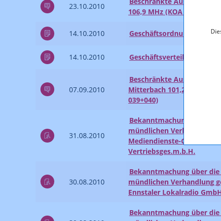
Beschränkte Ausschreibun
23.10.2010
106,9 MHz (KOA 1.011/10-0
Die
14.10.2010
Geschäftsordnung der Kom
14.10.2010
Geschäftsverteilung 2010
Beschränkte Ausschreibun
07.09.2010
Mitterbach 101,2 MHz und 
039+040)
Bekanntmachung über die 
mündlichen Verhandlung ge
31.08.2010
Mediendienste-Gesetz - Bez
Vertriebsges.m.b.H.
Bekanntmachung über die 
30.08.2010
mündlichen Verhandlung ge
Ennstaler Lokalradio Gmb
Bekanntmachung über die 