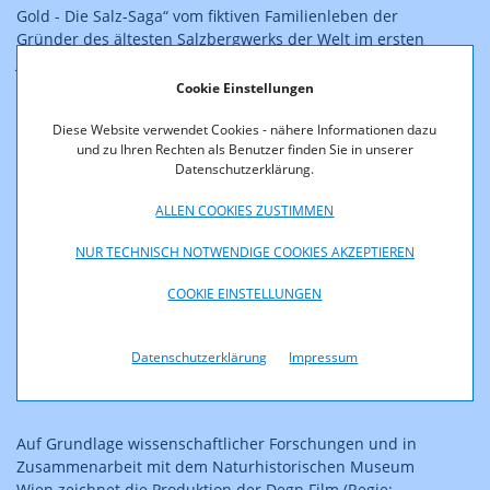
Gold - Die Salz-Saga“ vom fiktiven Familienleben der
Gründer des ältesten Salzbergwerks der Welt im ersten
Jahrtausend vor Christus.
Cookie Einstellungen
Diese Website verwendet Cookies - nähere Informationen dazu
und zu Ihren Rechten als Benutzer finden Sie in unserer
Datenschutzerklärung.
ALLEN COOKIES ZUSTIMMEN
NUR TECHNISCH NOTWENDIGE COOKIES AKZEPTIEREN
COOKIE EINSTELLUNGEN
Datenschutzerklärung
Impressum
Unter Tage in Hallstatt, 650 v. Chr.: Fanny Krausz (l.), Maria
Hofstätter, © Degn Film/S. Daubek
Auf Grundlage wissenschaftlicher Forschungen und in
Zusammenarbeit mit dem Naturhistorischen Museum
Wien zeichnet die Produktion der Degn Film (Regie: