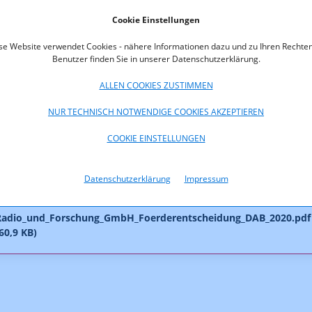
s Projektes „Einführung des DAB+ Regelbetriebes“ gemäß den
Cookie Einstellungen
 über die Vergabe von Mitteln des Digitalisierungsfonds zur Förder
ng des DAB+ Regelbetriebes“ ein.
se Website verwendet Cookies - nähere Informationen dazu und zu Ihren Rechten
Benutzer finden Sie in unserer Datenschutzerklärung.
ngsnehmerin beantragte eine Förderung in der Höhe von 50% der
Gesamtprojektkosten. Mit Rücksicht darauf, dass es sich um den
ALLEN COOKIES ZUSTIMMEN
betrieb im Bereich DAB+ handelt und dessen Erfolg maßgeblich da
NUR TECHNISCH NOTWENDIGE COOKIES AKZEPTIEREN
b und wann es zu weiteren Regelbetrieben kommen wird, war das
che Projekt mit 50% – dem maximalen Anteil – zu fördern. Damit
COOKIE EINSTELLUNGEN
Fördersumme EUR 14.329,82.
Datenschutzerklärung
Impressum
oads
adio_und_Forschung_GmbH_Foerderentscheidung_DAB_2020.pdf
260,9 KB)