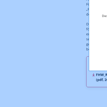
Förderung de
„Richtlinien
der Einführu
Die
Die Förderu
förderbaren 
ersten Regel
sein wird, o
gegenständli
beträgt die 
Downl
FHW_R
(pdf, 