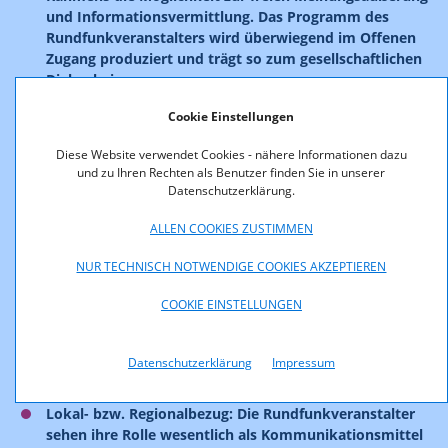
und Informationsvermittlung. Das Programm des
Rundfunkveranstalters wird überwiegend im Offenen
Zugang produziert und trägt so zum gesellschaftlichen
Dialog bei.
Partizipation: Die Rundfunkveranstalter laden das
Cookie Einstellungen
Publikum nachweislich zur aktiven Beteiligung ein und
stellen dafür Plattformen sowie Trainings-,
Diese Website verwendet Cookies - nähere Informationen dazu
Produktions- und Verteilungsmöglichkeiten zur
und zu Ihren Rechten als Benutzer finden Sie in unserer
Datenschutzerklärung.
Verfügung.
Gemeinnützigkeit: Die Tätigkeit der
ALLEN COOKIES ZUSTIMMEN
Rundfunkveranstalter ist nicht auf Gewinn ausgerichtet
und verfolgt das Prinzip eines werbefreien Programms
NUR TECHNISCH NOTWENDIGE COOKIES AKZEPTIEREN
ohne kommerzielle Produktwerbung.
COOKIE EINSTELLUNGEN
Transparenz: Die Rundfunkveranstalter gestalten ihre
Organisation, Abläufe sowie die Auswahl- und
Gestaltungskriterien für Programm- bzw. Sendeinhalte
Datenschutzerklärung
Impressum
nachvollziehbar und nachprüfbar.
Lokal- bzw. Regionalbezug: Die Rundfunkveranstalter
sehen ihre Rolle wesentlich als Kommunikationsmittel