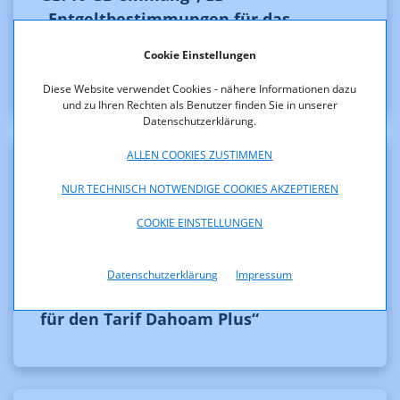
„Entgeltbestimmungen für das
Zusatzpaket Daten Boost 1 GB/3 GB/10
Cookie Einstellungen
GB monatlich“
Diese Website verwendet Cookies - nähere Informationen dazu
und zu Ihren Rechten als Benutzer finden Sie in unserer
Datenschutzerklärung.
ALLEN COOKIES ZUSTIMMEN
NUR TECHNISCH NOTWENDIGE COOKIES AKZEPTIEREN
AGB/Dienstebeschreibungen
COOKIE EINSTELLUNGEN
Russmedia IT GmbH -
Änderungsanzeige nach §133 Abs 1 und
Datenschutzerklärung
Impressum
5 TKG 2021: EB „Entgeltbestimmungen
für den Tarif Dahoam Plus“