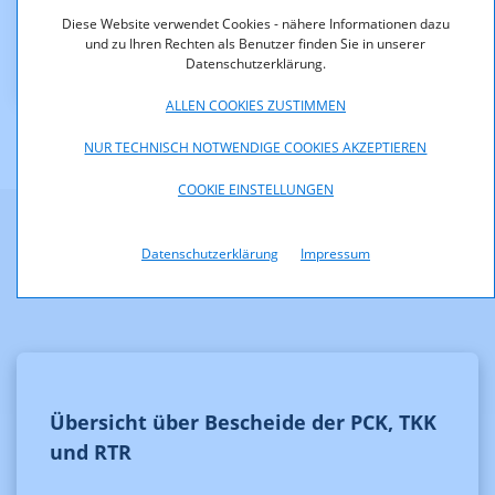
Downloads
Diese Website verwendet Cookies - nähere Informationen dazu
und zu Ihren Rechten als Benutzer finden Sie in unserer
Bescheid_PF_8_11.pdf (pdf, 138,8 KB)
Datenschutzerklärung.
ALLEN COOKIES ZUSTIMMEN
NUR TECHNISCH NOTWENDIGE COOKIES AKZEPTIEREN
COOKIE EINSTELLUNGEN
Weitere Informationen
Datenschutzerklärung
Impressum
Übersicht über Bescheide der PCK, TKK
und RTR