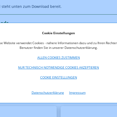
 steht unten zum Download bereit.
oads
Cookie Einstellungen
_www.pdf (pdf, 829,0 KB)
se Website verwendet Cookies - nähere Informationen dazu und zu Ihren Rechten
Benutzer finden Sie in unserer Datenschutzerklärung.
ALLEN COOKIES ZUSTIMMEN
NUR TECHNISCH NOTWENDIGE COOKIES AKZEPTIEREN
COOKIE EINSTELLUNGEN
Datenschutzerklärung
Impressum