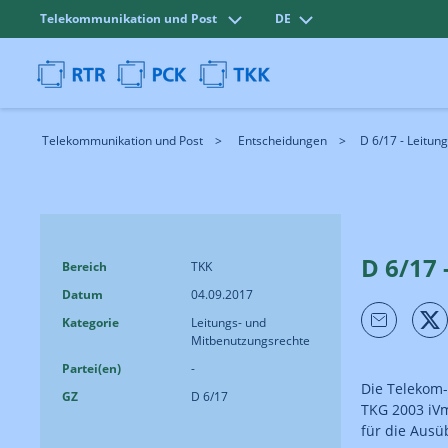
Telekommunikation und Post
DE
Telekommunikation und Post
Entscheidungen
D 6/17 - Leitun
D 6/17 
Bereich
TKK
Datum
04.09.2017
Kategorie
Leitungs- und
Mitbenutzungsrechte
Partei(en)
-
Die Telekom-
GZ
D 6/17
TKG 2003 iVm
für die Ausü