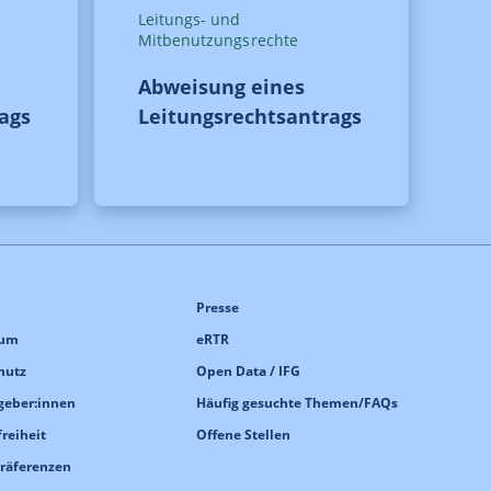
Leitungs- und
Mitbenutzungsrechte
Abweisung eines
ags
Leitungsrechtsantrags
Presse
sum
eRTR
hutz
Open Data / IFG
geber:innen
Häufig gesuchte Themen/FAQs
freiheit
Offene Stellen
Präferenzen