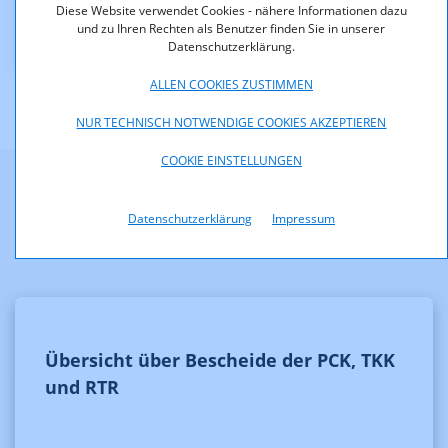
Diese Website verwendet Cookies - nähere Informationen dazu
G_6_12.pdf (pdf, 93,8 KB)
und zu Ihren Rechten als Benutzer finden Sie in unserer
Datenschutzerklärung.
ALLEN COOKIES ZUSTIMMEN
NUR TECHNISCH NOTWENDIGE COOKIES AKZEPTIEREN
COOKIE EINSTELLUNGEN
Weitere Informationen
Datenschutzerklärung
Impressum
Übersicht über Bescheide der PCK, TKK
und RTR