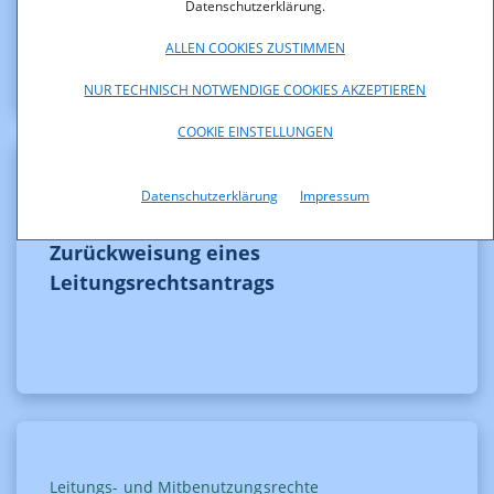
Leitungsrechtsantrags
Datenschutzerklärung.
ALLEN COOKIES ZUSTIMMEN
NUR TECHNISCH NOTWENDIGE COOKIES AKZEPTIEREN
COOKIE EINSTELLUNGEN
Datenschutzerklärung
Impressum
Leitungs- und Mitbenutzungsrechte
Zurückweisung eines
Leitungsrechtsantrags
Leitungs- und Mitbenutzungsrechte