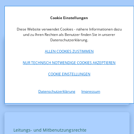
Weitere Informationen
Cookie Einstellungen
Diese Website verwendet Cookies - nähere Informationen dazu
und zu Ihren Rechten als Benutzer finden Sie in unserer
Datenschutzerklärung.
ALLEN COOKIES ZUSTIMMEN
Leitungs- und Mitbenutzungsrechte
NUR TECHNISCH NOTWENDIGE COOKIES AKZEPTIEREN
Zurückweisung eines
Leitungsrechtsantrags
COOKIE EINSTELLUNGEN
Datenschutzerklärung
Impressum
Leitungs- und Mitbenutzungsrechte