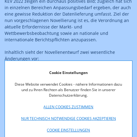
KEV 2022 zeigen ein durchaus positives Bild; zugleich hat sich
in einzelnen Bereichen Anpassungsbedarf ergeben, der auch
eine gewisse Reduktion der Datenlieferung umfasst. Ziel der
nun vorgeschlagenen Novellierung ist es, die Verordnung an
aktuelle Erfordernisse der Markt- und
Wettbewerbsbeobachtung sowie an nationale und
internationale Berichtspflichten anzupassen.
Inhaltlich sieht der Novellenentwurf zwei wesentliche
Änderungen vor:
Im Bereich der öffentlichen Mobilfunkdienste ist
Cookie Einstellungen
angedacht, die Anzahl der Basisstationen als
zusätzliches Merkmal in die Jahresstatistik
Diese Website verwendet Cookies - nähere Informationen dazu
und zu Ihren Rechten als Benutzer finden Sie in unserer
aufzunehmen. Dabei sollen sowohl die Gesamtzahl der
Datenschutzerklärung.
Basisstationen über alle Technologien hinweg als auch
differenzierte Angaben zu 5G-Basisstationen, 5G-SA-
ALLEN COOKIES ZUSTIMMEN
fähigen Basisstationen sowie zu 5G-Basisstationen in
bestimmten Frequenzbändern erhoben werden. Diese
NUR TECHNISCH NOTWENDIGE COOKIES AKZEPTIEREN
Erweiterung dient einer verbesserten Beobachtung des
5G-Ausbaus sowie der Erfüllung europäischer
COOKIE EINSTELLUNGEN
Datenlieferungsverpflichtungen, etwa im