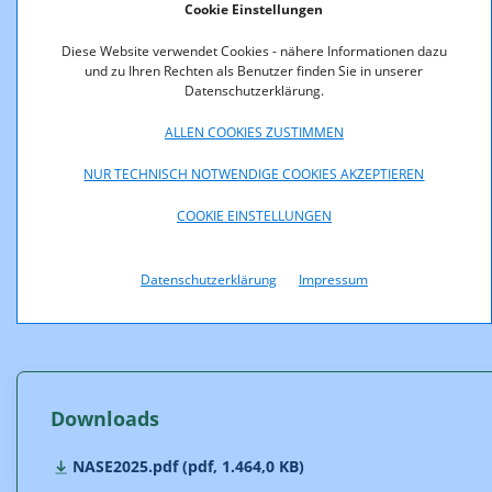
Cookie Einstellungen
Diese Website verwendet Cookies - nähere Informationen dazu
Nachfrageseitige Erhebungen seit 2003
und zu Ihren Rechten als Benutzer finden Sie in unserer
Datenschutzerklärung.
NASE 2020
ALLEN COOKIES ZUSTIMMEN
NASE 2015
NUR TECHNISCH NOTWENDIGE COOKIES AKZEPTIEREN
NASE 2011
Breitband-NASE 2009
COOKIE EINSTELLUNGEN
NASE 2007
NASE 2005
Datenschutzerklärung
Impressum
NASE 2003
Downloads
NASE2025.pdf (pdf, 1.464,0 KB)