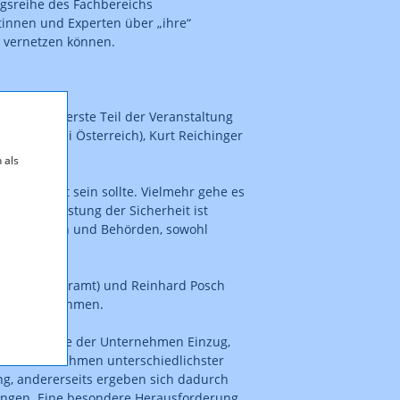
ngsreihe des Fachbereichs
tinnen und Experten über „ihre“
h vernetzen können.
ionen. Der erste Teil der Veranstaltung
CEO, Huawei Österreich), Kurt Reichinger
 als
ährleistet sein sollte. Vielmehr gehe es
ge Gewährleistung der Sicherheit ist
, Herstellern und Behörden, sowohl
(Bundeskanzleramt) und Reinhard Posch
uer Rechtsrahmen.
 breiten Masse der Unternehmen Einzug,
sche Unternehmen unterschiedlichster
ng, andererseits ergeben sich dadurch
erungen. Eine besondere Herausforderung