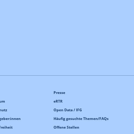
Presse
sum
eRTR
hutz
Open Data / IFG
geber:innen
Häufig gesuchte Themen/FAQs
freiheit
Offene Stellen