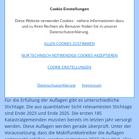
Auflage umfasst sind Autobahnen, Schnellstraßen,
Cookie Einstellungen
Bundes- und Landesstraßen und ausgewählte
Bahnstrecken. Bei den Bundes- und Landesstraßen gibt
Diese Website verwendet Cookies - nähere Informationen dazu
es neben einem hohen Versorgungsgrad auch die
und zu Ihren Rechten als Benutzer finden Sie in unserer
Datenschutzerklärung.
Anforderungen, dass ein großer Anteil der Straßen
unterbrechungsfrei zu versorgen ist. Die
ALLEN COOKIES ZUSTIMMEN
Versorgungsauflagen, die sich auf Autobahnen,
Schnellstraßen und Bahnstrecken beziehen, basieren
NUR TECHNISCH NOTWENDIGE COOKIES AKZEPTIEREN
auf einem Kooperationsmodell mit dem jeweiligen
Infrastrukturbetreiber (ÖBB, Asfinag).
COOKIE EINSTELLUNGEN
Bundesweite Auflagen mit Versorgungsgraden von bis
zu 98% mit Datenraten von 30 Mbit/s bzw. 10 Mbit/s im
Datenschutzerklärung
Impressum
Downlink und 3 Mbit/s bzw. 1 Mbit/s im Uplink.
Für die Erfüllung der Auflagen gibt es unterschiedliche
Stichtage. Die aus quantitativer Sicht relevantesten Stichtage
sind Ende 2023 und Ende 2025. Die ersten 185
Katastralgemeinden mussten bereits im letzten Jahr versorgt
werden. Diese Auflagen werden gerade überprüft. Unter der
Voraussetzung, dass die Mobilfunkbetreiber die Auflagen