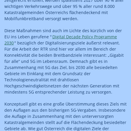
zeitgerecht erfüllen, werden spätestens 2027 über 90 % aller
wichtigen Verkehrswege und über 95 % aller rund 8.000
Katastralgemeinden Österreichs flächendeckend mit
Mobilfunkbreitband versorgt werden.
Diese Maßnahmen sind auch im Lichte des kürzlich von der
EU ins Leben gerufene "
Digital Decade Policy Programme
2030
" bezüglich der Digitalisierungsziele äußerst relevant.
Für die Arbeit der RTR sind hier vor allem im Bereich der
Konnektivität die beiden Breitbandziele interessant: „Gigabit
für alle“ und 5G im Lebensraum. Demnach gibt es in
Zusammenhang mit 5G das Ziel, bis 2030 alle besiedelten
Gebiete im Einklang mit dem Grundsatz der
Technologieneutralität mit drahtlosen
Hochgeschwindigkeitsnetzen der nächsten Generation mit
mindestens 5G entsprechender Leistung zu versorgen.
Konzeptuell gibt es eine große Überstimmung dieses Ziels mit
den Auflagen aus den bisherigen 5G-Vergaben. Insbesondere
die Auflage in Zusammenhang mit den unterversorgten
Katastralgemeinden stellt auf die Flächendeckung besiedelter
Gebiete ab. Wie gut Österreich die digitalen Ziele der