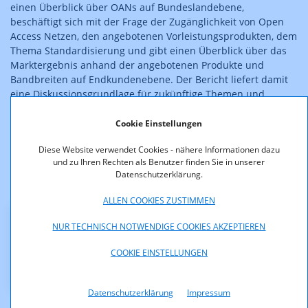
einen Überblick über OANs auf Bundeslandebene,
beschäftigt sich mit der Frage der Zugänglichkeit von Open
Access Netzen, den angebotenen Vorleistungsprodukten, dem
Thema Standardisierung und gibt einen Überblick über das
Marktergebnis anhand der angebotenen Produkte und
Bandbreiten auf Endkundenebene. Der Bericht liefert damit
eine Diskussionsgrundlage für zukünftige Themen und
Herausforderungen im Zusammenhang mit dem
Glasfaserausbau in Österreich.
Cookie Einstellungen
Diese Website verwendet Cookies - nähere Informationen dazu
Am 12.12.2024 ist ein
Update zu Kapitel 4 der Studie
und zu Ihren Rechten als Benutzer finden Sie in unserer
(Produkte und Preise) erschienen.
Datenschutzerklärung.
ALLEN COOKIES ZUSTIMMEN
NUR TECHNISCH NOTWENDIGE COOKIES AKZEPTIEREN
Downloads
COOKIE EINSTELLUNGEN
Open_Access_Netze_Oesterreich.pdf (pdf, 756,0 KB)
Datenschutzerklärung
Impressum