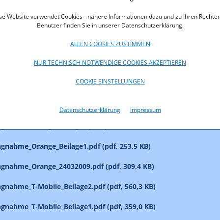
ngnahme_Multikom_zu_Z02-07.pdf (pdf, 49,2 KB)
se Website verwendet Cookies - nähere Informationen dazu und zu Ihren Rechten
ngnahme_Multikom_zu_Z12-06.pdf (pdf, 42,5 KB)
Benutzer finden Sie in unserer Datenschutzerklärung.
ALLEN COOKIES ZUSTIMMEN
ngnahme_UPC_23032009.pdf (pdf, 174,0 KB)
NUR TECHNISCH NOTWENDIGE COOKIES AKZEPTIEREN
ngnahme_Tele2_24032007.pdf (pdf, 621,5 KB)
COOKIE EINSTELLUNGEN
ngnahme_Hutchison_Beilage.pdf (pdf, 331,9 KB)
ngnahme_Hutchison_24032009.pdf (pdf, 501,7 KB)
Datenschutzerklärung
Impressum
ngnahme_Orange_Beilage2.pdf (pdf, 510,1 KB)
ngnahme_Orange_Beilage1.pdf (pdf, 253,5 KB)
ngnahme_Orange_24032009.pdf (pdf, 309,4 KB)
ngnahme_T-Mobile_Beilage2.pdf (pdf, 560,3 KB)
ngnahme_T-Mobile_Beilage1.pdf (pdf, 359,0 KB)