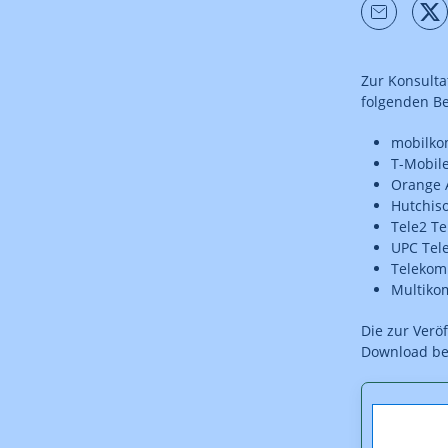
Zur Konsult
folgenden B
mobilko
T-Mobil
Orange 
Hutchis
Tele2 T
UPC Tel
Telekom
Multiko
Die zur Verö
Download ber
Downl