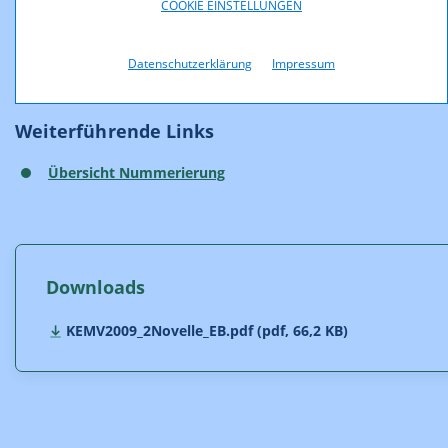
COOKIE EINSTELLUNGEN
Weitere Informationen sind im
Konsultationsdokument
zu
finden, ebenso sind die zur Veröffentlichung
freigegebenen
Stellungnahmen
verfügbar.
Datenschutzerklärung
Impressum
Weiterführende Links
Übersicht Nummerierung
Downloads
KEMV2009_2Novelle_EB.pdf (pdf, 66,2 KB)