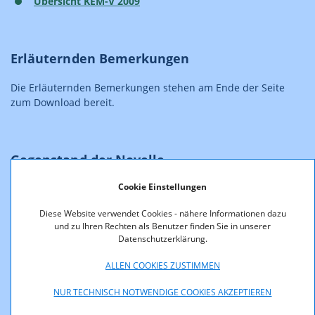
Übersicht KEM-V 2009
Erläuternden Bemerkungen
Die Erläuternden Bemerkungen stehen am Ende der Seite
zum Download bereit.
Gegenstand der Novelle
Cookie Einstellungen
Regelungen, welche die Transparenz auf
Endkundenseite betreffend die Tarifierung von Anrufen
Diese Website verwendet Cookies - nähere Informationen dazu
zu Rufnummern in privaten Netzen (0)5 sicherstellen
und zu Ihren Rechten als Benutzer finden Sie in unserer
Datenschutzerklärung.
Festlegung der öffentlichen Kurzrufnummer 1455 als
Hotline für Apothekendienste
ALLEN COOKIES ZUSTIMMEN
Verlängerung der Mehrwertdienste-
Ausnahmebestimmung für Bezahldienste
NUR TECHNISCH NOTWENDIGE COOKIES AKZEPTIEREN