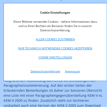
Anpassung der Nutzungsfristen zum Zwecke einer
vereinfachten Administration auf Seiten der Betreiber
Cookie Einstellungen
und der Regulierungsbehörde,
Diese Website verwendet Cookies - nähere Informationen dazu
Anpassungen in den Bestimmungen zu den
und zu Ihren Rechten als Benutzer finden Sie in unserer
Mehrwertdiensten zum besseren Schutz der Nutzer und
Datenschutzerklärung.
einer erhöhten Transparenz und
ALLEN COOKIES ZUSTIMMEN
allgemein kleinere Änderungen als Beitrag zur
Verbesserung sowie der leichteren Verständlichkeit der
NUR TECHNISCH NOTWENDIGE COOKIES AKZEPTIEREN
Bestimmungen.
COOKIE EINSTELLUNGEN
Dieser Verordnung ging ein
ausführlicher
Diskussionsprozess
mit den Marktteilnehmern
und weiteren interessierten Stellen voran.
Datenschutzerklärung
Impressum
Aufgrund der Neufassung kam es zu Verschiebungen der
Paragraphennummerierung. Auf den ersten Seiten der
Erläuternden Bemerkungen ist daher zur besseren Übersicht
eine Liste mit einer Paragraphengegenüberstellung KEM-V vs.
KEM-V 2009 zu finden. Zusätzlich steht zur leichteren
Lesbarkeit auch eine Version der KEM-V 2009 zum Download