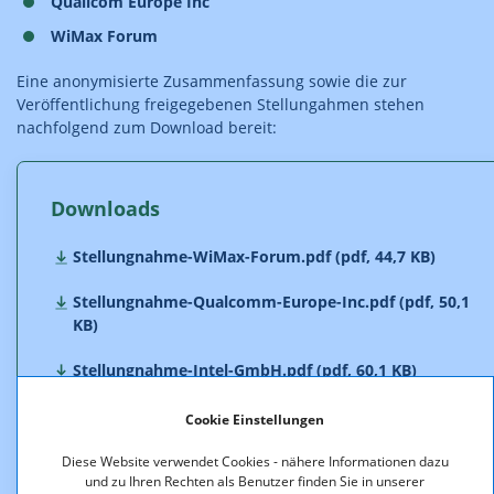
Quallcom Europe Inc
WiMax Forum
Eine anonymisierte Zusammenfassung sowie die zur
Veröffentlichung freigegebenen Stellungahmen stehen
nachfolgend zum Download bereit:
Downloads
Stellungnahme-WiMax-Forum.pdf (pdf, 44,7 KB)
Stellungnahme-Qualcomm-Europe-Inc.pdf (pdf, 50,1
KB)
Stellungnahme-Intel-GmbH.pdf (pdf, 60,1 KB)
Stellungnahme-Hutchison-3G-Austria.pdf (pdf, 103,7
Cookie Einstellungen
KB)
Diese Website verwendet Cookies - nähere Informationen dazu
und zu Ihren Rechten als Benutzer finden Sie in unserer
Stellungnahme-Ericsson-Austria-GmbH.pdf (pdf,