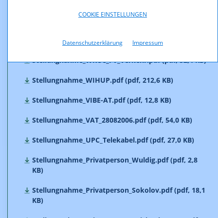
Stellungnahme_BMSG.pdf (pdf, 491,5 KB)
COOKIE EINSTELLUNGEN
Stellungnahmen_zu_1718.zip (zip, 4.122,0 KB)
Stellungnahme_WKOe_28082006.pdf (pdf, 67,1 KB)
Datenschutzerklärung
Impressum
Stellungnahme_WKOe_FV_Verkehr.pdf (pdf, 52,4 KB)
Stellungnahme_WIHUP.pdf (pdf, 212,6 KB)
Stellungnahme_VIBE-AT.pdf (pdf, 12,8 KB)
Stellungnahme_VAT_28082006.pdf (pdf, 54,0 KB)
Stellungnahme_UPC_Telekabel.pdf (pdf, 27,0 KB)
Stellungnahme_Privatperson_Wuldig.pdf (pdf, 2,8
KB)
Stellungnahme_Privatperson_Sokolov.pdf (pdf, 18,1
KB)