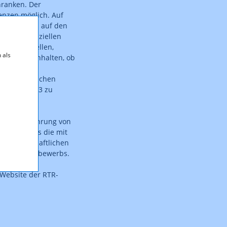
hranken. Der
enzen möglich. Auf
uswirkungen auf den
ines potenziellen
sicherzustellen,
 als
üfung offenhalten, ob
s- und
m ursprünglichen
Hz erst 2013 zu
i der Einführung von
Ansicht, dass die mit
lkswirtschaftlichen
ion des Wettbewerbs.
Website der RTR-