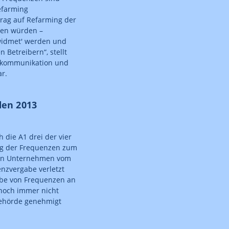
efarming
trag auf Refarming der
zen würden –
widmet' werden und
n Betreibern“, stellt
lekommunikation und
ar.
den 2013
die A1 drei der vier
ung der Frequenzen zum
gten Unternehmen vom
enzvergabe verletzt
abe von Frequenzen an
 noch immer nicht
behörde genehmigt