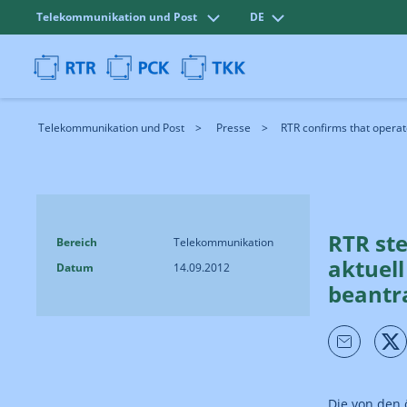
Telekommunikation und Post
DE
Telekommunikation und Post
Presse
RTR confirms that operato
RTR st
Bereich
Telekommunikation
aktuel
Datum
14.09.2012
beantra
Die von den 