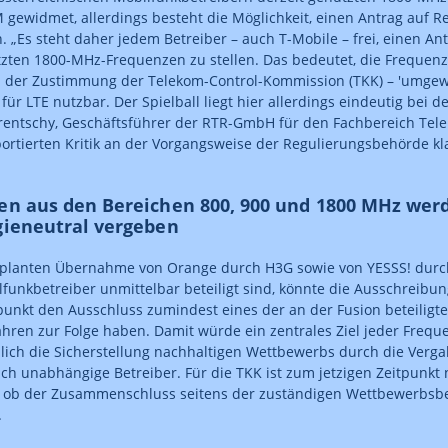
 gewidmet, allerdings besteht die Möglichkeit, einen Antrag auf R
. „Es steht daher jedem Betreiber – auch T-Mobile – frei, einen An
tzten 1800-MHz-Frequenzen zu stellen. Das bedeutet, die Frequen
ch der Zustimmung der Telekom-Control-Kommission (TKK) – 'umge
ür LTE nutzbar. Der Spielball liegt hier allerdings eindeutig bei de
erentschy, Geschäftsführer der RTR-GmbH für den Fachbereich Te
lportierten Kritik an der Vorgangsweise der Regulierungsbehörde kl
en aus den Bereichen 800, 900 und 1800 MHz wer
gieneutral vergeben
planten Übernahme von Orange durch H3G sowie von YESSS! durch 
lfunkbetreiber unmittelbar beteiligt sind, könnte die Ausschreib
tpunkt den Ausschluss zumindest eines der an der Fusion beteili
hren zur Folge haben. Damit würde ein zentrales Ziel jeder Frequ
ich die Sicherstellung nachhaltigen Wettbewerbs durch die Verg
ch unabhängige Betreiber. Für die TKK ist zum jetzigen Zeitpunkt
, ob der Zusammenschluss seitens der zuständigen Wettbewerbs
.