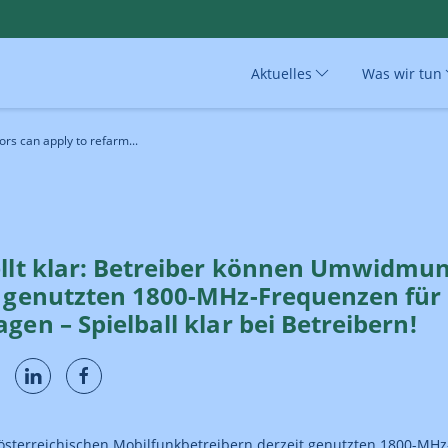
Aktuelles
Was wir tun
rs can apply to refarm...
ellt klar: Betreiber können Umwidmu
l genutzten 1800-MHz-Frequenzen für
gen – Spielball klar bei Betreibern!
österreichischen Mobilfunkbetreibern derzeit genutzten 1800-MH