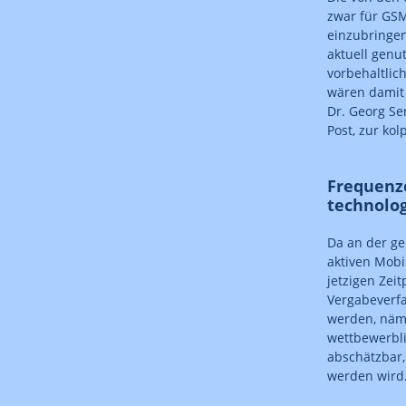
zwar für GSM
einzubringen
aktuell genu
vorbehaltli
wären damit f
Dr. Georg S
Post, zur ko
Frequenz
technolo
Da an der ge
aktiven Mobi
jetzigen Zei
Vergabeverfa
werden, näml
wettbewerbli
abschätzbar
werden wird